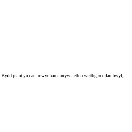
d. Bydd plant yn cael mwynhau amrywiaeth o weithgareddau hwyl,