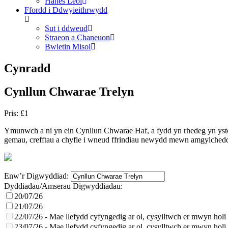
Hanes Leol
Ffordd i Ddwyieithrwydd
Sut i ddweud
Straeon a Chaneuon
Bwletin Misol
Cynradd
Cynllun Chwarae Trelyn
Pris: £1
Ymunwch a ni yn ein Cynllun Chwarae Haf, a fydd yn rhedeg yn yst
gemau, crefftau a chyfle i wneud ffrindiau newydd mewn amgylchedd
Enw’r Digwyddiad:
Dyddiadau/Amserau Digwyddiadau:
20/07/26
21/07/26
22/07/26 - Mae llefydd cyfyngedig ar ol, cysylltwch er mwyn holi os
23/07/26 - Mae llefydd cyfyngedig ar ol, cysylltwch er mwyn holi os