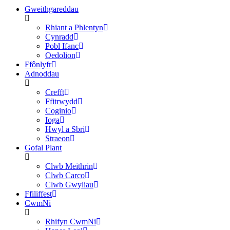
Gweithgareddau
Rhiant a Phlentyn
Cynradd
Pobl Ifanc
Oedolion
Ffônlyfr
Adnoddau
Crefft
Ffitrwydd
Coginio
Ioga
Hwyl a Sbri
Straeon
Gofal Plant
Clwb Meithrin
Clwb Carco
Clwb Gwyliau
Ffiliffest
CwmNi
Rhifyn CwmNi