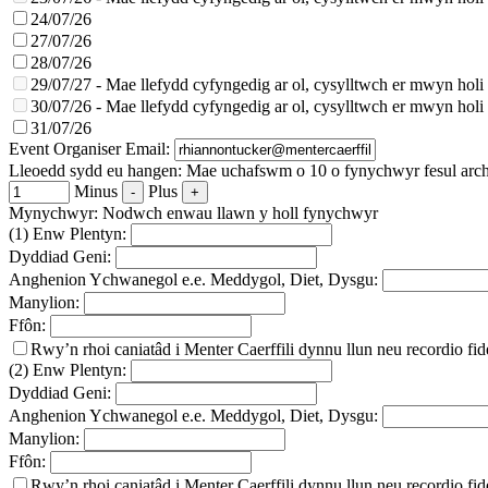
24/07/26
27/07/26
28/07/26
29/07/27 - Mae llefydd cyfyngedig ar ol, cysylltwch er mwyn holi os
30/07/26 - Mae llefydd cyfyngedig ar ol, cysylltwch er mwyn holi os
31/07/26
Event Organiser Email:
Lleoedd sydd eu hangen:
Mae uchafswm o 10 o fynychwyr fesul arc
Minus
Plus
Mynychwyr:
Nodwch enwau llawn y holl fynychwyr
(1) Enw Plentyn:
Dyddiad Geni:
Anghenion Ychwanegol e.e. Meddygol, Diet, Dysgu:
Manylion:
Ffôn:
Rwy’n rhoi caniatâd i Menter Caerffili dynnu llun neu recordio fi
(2) Enw Plentyn:
Dyddiad Geni:
Anghenion Ychwanegol e.e. Meddygol, Diet, Dysgu:
Manylion:
Ffôn:
Rwy’n rhoi caniatâd i Menter Caerffili dynnu llun neu recordio fi