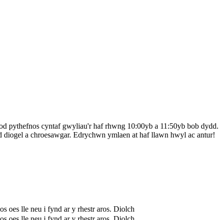
od pythefnos cyntaf gwyliau'r haf rhwng 10:00yb a 11:50yb bob dyd
 diogel a chroesawgar. Edrychwn ymlaen at haf llawn hwyl ac antur!
 oes lle neu i fynd ar y rhestr aros. Diolch
 oes lle neu i fynd ar y rhestr aros. Diolch